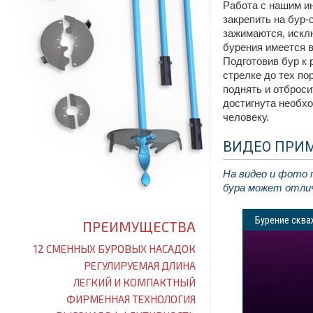
Работа с нашим и
закрепить на бур-
зажимаются, искл
бурения имеется в
Подготовив бур к 
стрелке до тех по
поднять и отброси
достигнута необх
человеку.
ВИДЕО ПРИМ
На видео и фото 
бура может отли
Лучший ручной бур для земли (фото),
Ижевск
Бурение сква
ПРЕИМУЩЕСТВА
12 СМЕННЫХ БУРОВЫХ НАСАДОК
РЕГУЛИРУЕМАЯ ДЛИНА
ЛЕГКИЙ И КОМПАКТНЫЙ
ФИРМЕННАЯ ТЕХНОЛОГИЯ