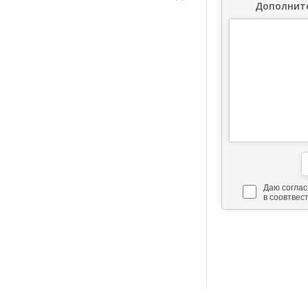
Дополните
Даю соглас
в соовтвес