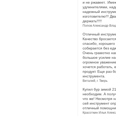
и не ржавеет.. Име
удлинителями, над
надежный инструме
изготовителю!!! Дв
держать!!!!!
Попов Александр Влад
Отличный инструме
Качество бросается
спасибо, хорошего 
собирается без еди
Очень грамотно на
большое усилие на
огромное уважение 
хочется работать, е
продукт. Еще раз б
инструмента.
Виталий, г. Тверь
Купил бур зимой 21
необходим. А получ
что же! Несмотря н
сей инструмент опр
отличный помощник
Красоткин Илья Алекса