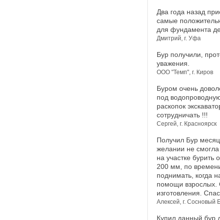
Два года назад при
самые положительн
для фундамента де
Дмитрий, г. Уфа
Бур получили, прот
уважения.
ООО "Темп", г. Киров
Буром очень доволе
под водопроводную 
раскопок экскавато
сотрудничать !!!
Сергей, г. Красноярск
Получил Бур месяц 
желании не смогла 
на участке бурить 
200 мм, по времени
поднимать, когда н
помощи взрослых. 
изготовления. Спас
Алексей, г. Сосновый 
Купил данный бур д