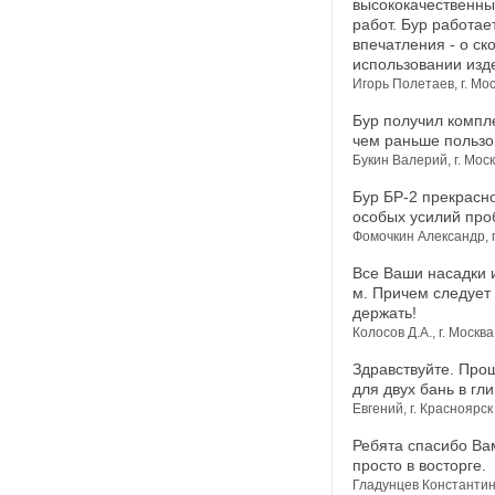
высококачественны
работ. Бур работае
впечатления - о ск
использовании изд
Игорь Полетаев, г. Мо
Бур получил компле
чем раньше пользо
Букин Валерий, г. Мос
Бур БР-2 прекрасно
особых усилий проб
Фомочкин Александр, г
Все Ваши насадки и
м. Причем следует 
держать!
Колосов Д.А., г. Москва
Здравствуйте. Про
для двух бань в гли
Евгений, г. Красноярск
Ребята спасибо Вам
просто в восторге.
Гладунцев Константин 