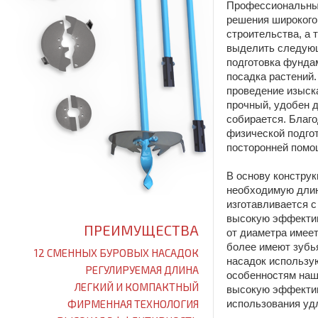
Профессиональный
решения широкого
строительства, а 
выделить следующи
подготовка фунда
посадка растений
проведение изыск
прочный, удобен д
собирается. Благ
физической подгот
посторонней помо
В основу констру
необходимую длин
Лучший ручной бур для земли (фото),
изготавливается с
Ижевск
высокую эффектив
ПРЕИМУЩЕСТВА
от диаметра имее
более имеют зубья
12 СМЕННЫХ БУРОВЫХ НАСАДОК
насадок использу
РЕГУЛИРУЕМАЯ ДЛИНА
особенностям наш
ЛЕГКИЙ И КОМПАКТНЫЙ
высокую эффектив
ФИРМЕННАЯ ТЕХНОЛОГИЯ
использования уд