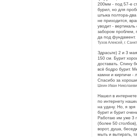
200мм - под 57-е с
бурил, но для проб
штыка полтора-два
не приходится, вра
уводит - вертикаль 
забором проблем, 
да под фундамент.
Тузов Алексей, г. Сан
Здрасьте) 2 и 3 ма
150 см. Бурит хоро
доставать. Спину б
всё бодро бурит. 
камни и кирпичи - 
Спасибо за хороший
Шеин Иван Николаевич
Нашел в интернете 
по интернету нашел
на удачу. Но, я зр
бурит и бурит очен
Работаю им уже 3 
(более 50 столбов),
ворот, душа, беседк
мыть и вытирать, т