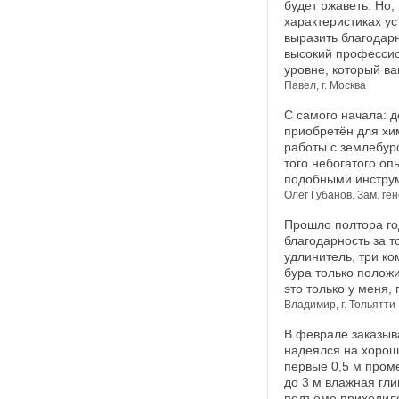
будет ржаветь. Но,
характеристиках ус
выразить благодар
высокий профессио
уровне, который ва
Павел, г. Москва
С самого начала: д
приобретён для хи
работы с землебуро
того небогатого оп
подобными инструме
Олег Губанов. Зам. ге
Прошло полтора год
благодарность за т
удлинитель, три ко
бура только полож
это только у меня,
Владимир, г. Тольятти
В феврале заказыв
надеялся на хорош
первые 0,5 м пром
до 3 м влажная гли
подъёме приходило