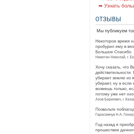
➥ Узнать боль
ОТЗЫВЫ
Мы публикуем тол
Некоторое время н
пробурил яму в вяз
Большое Спасибо.
Никитин Николай, г. Е
Хочу сказать, что 
действительности. 
убирает землю из я
убирает, ну а если
возмешь только, ес
потому уже нет охо
Азов Бариевич, г. Каза
Позвольте поблаго
Гарасимчук Н.А. Генер
Год назад я приоб
прошествии дачног