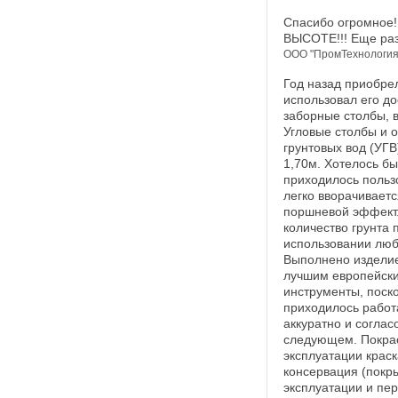
Спасибо огромное!
ВЫСОТЕ!!! Еще р
ООО "ПромТехнология"
Год назад приобрел
использовал его до
заборные столбы, в
Угловые столбы и о
грунтовых вод (УГВ
1,70м. Хотелось бы
приходилось пользо
легко вворачивает
поршневой эффект.
количество грунта 
использовании любо
Выполнено изделие
лучшим европейски
инструменты, поск
приходилось работа
аккуратно и соглас
следующем. Покрас
эксплуатации краск
консервация (покр
эксплуатации и пе