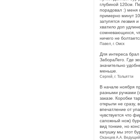
глубиной 120см. П
порадовал :) меня 
примерно минут 10
затупятся лезвия и
хватило доп удлин
сомневающихся, чт
ничего не болтаетс
Павел, г. Омск
Для интереса брал 
ЗабораЛего. Где з
значительно удобн
меньше.
Сергей, г. Тольятти
В начале ноября п
разными ручками (о
заказе. Коробки та
открыли не сразу, 
впечатление от упа
чувствуется что фи
сапожный нож) буро
вид тонкие, но кон
катушку мы этот бу
Оханцев А.А. Ведущий