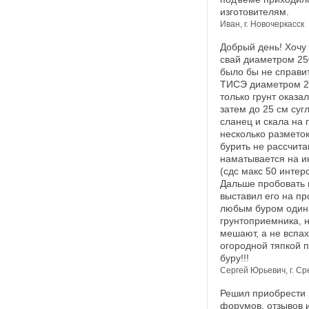
изготовителям.
Иван, г. Новочеркасск
Добрый день! Хочу
свай диаметром 250
было бы не справит
ТИСЭ диаметром 25
только грунт оказа
затем до 25 см су
сланец и скала на 
несколько разметок
бурить не рассчита
наматывается на и
(cдc макс 50 интер
Дальше пробовать ш
выставил его на п
любым буром одина
грунтоприемника, 
мешают, а не вспах
огородной тяпкой п
буру!!!
Сергей Юрьевич, г. С
Решил приобрести р
форумов, отзывов и